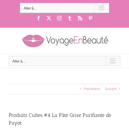
Passer
au
Aller à...
contenu
Facebook
X
Instagram
Tumblr
Rss
Pinterest
Aller à...
Précédent
Suivant
Produits Cultes #4 La Pâte Grise Purifiante de
Payot