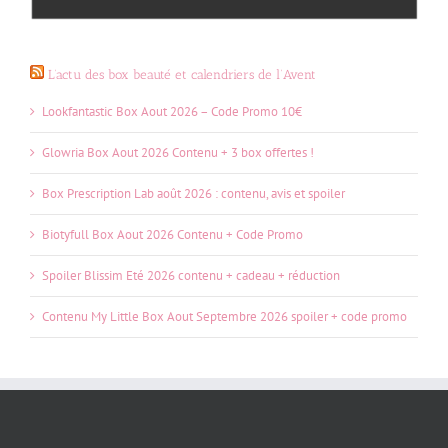
L’actu des box beauté et calendriers de l’Avent
Lookfantastic Box Aout 2026 – Code Promo 10€
Glowria Box Aout 2026 Contenu + 3 box offertes !
Box Prescription Lab août 2026 : contenu, avis et spoiler
Biotyfull Box Aout 2026 Contenu + Code Promo
Spoiler Blissim Eté 2026 contenu + cadeau + réduction
Contenu My Little Box Aout Septembre 2026 spoiler + code promo