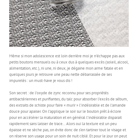
Même si mon adolescence est loin derrière moi je n’échappe pas aux
petits boutons mensuels ou à ceux dus à quelques excès (soleil, alcool,
alimentation, etc.), ni une, ni deux, je dégaine mon arme fatale et en
quelques jours je retrouve une peau nette débarrassée de ses
impuretés : un must-have je vous dis !
Son secret : de l’oxyde de zync reconnu pour ses propriétés
antibactériennes et purifiantes, du talc pour absorber l’excès de sébum,
des extraits de schiste pour faire « murir » l’indésirable et de l’amande
douce pour apaiser. On l’applique le soir sur le bouton prêt à éclore
pour en accélérer la maturation et en général l’indésirable disparait
rapidement sans laisser de trace… Alors oui la texture est un peu
épaisse et ne sèche pas, on évite donc de s’en tartiner tout le visage et
on réserve son usage pour un soin de nuit ciblé. Et pour le jour on peut