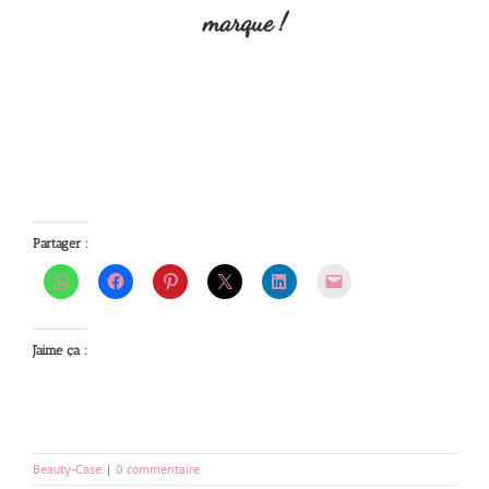
marque !
Partager :
J’aime ça :
Beauty-Case
|
0 commentaire