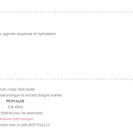
eau, apporte souplesse et hydratation
rum corps ciblé buste
 hyaluronique et extraits d’algue marine
PRIM ALOE
25€ 40ml
t fidélité pour les abonnées)
écouvrir cette marque
ction avec le code BIOTYFULL15