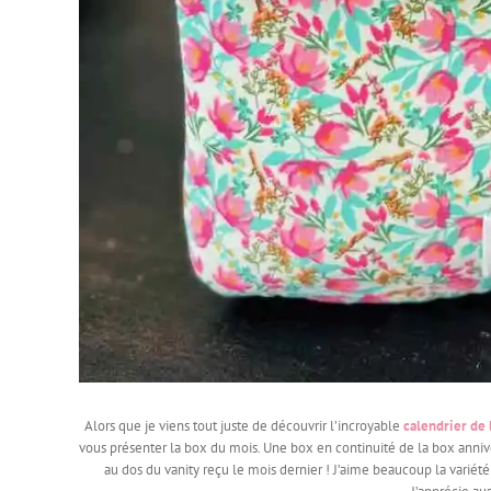
Alors que je viens tout juste de découvrir l’incroyable
calendrier de 
vous présenter la box du mois. Une box en continuité de la box anniver
au dos du vanity reçu le mois dernier ! J’aime beaucoup la variété