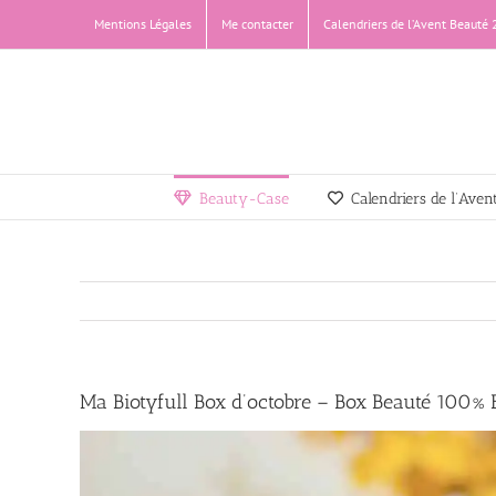
Passer
Mentions Légales
Me contacter
Calendriers de l’Avent Beauté
au
contenu
Beauty-Case
Calendriers de l’Ave
Ma Biotyfull Box d’octobre – Box Beauté 100% B