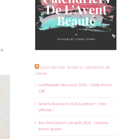
ce.
L’actu des box beauté et calendriers de
l’Avent
Lookfantastic Box Aout 2026 – Code Promo
10€
Glowria Box Aout 2026 Contenu + 3 box
offertes !
Box Prescription Lab août 2026 : contenu,
avis et spoiler