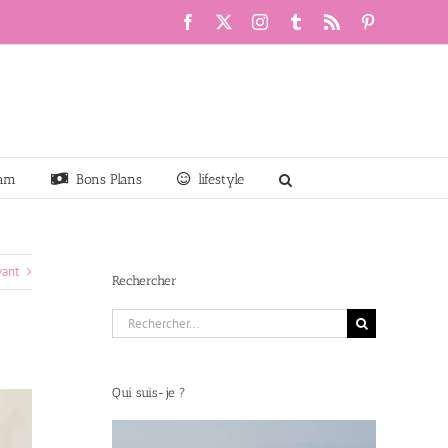
Facebook
X
Instagram
Tumblr
Rss
Pinterest
am
Bons Plans
lifestyle
vant
Rechercher
Rechercher:
Qui suis-je ?