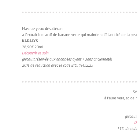
Masque yeux désaltérant
à l’extrait bio-actif de banane verte qui maintient l’élasticité de la p
KADALYS
28,90€ 20ml
Découvrir ce soin
(produit réservée aux abonnées ayant + 3ans ancienneté)
20% de réduction avec le code BIOTYFULL25
Sé
à l’aloe vera, acide
(produi
D
15% de rédu