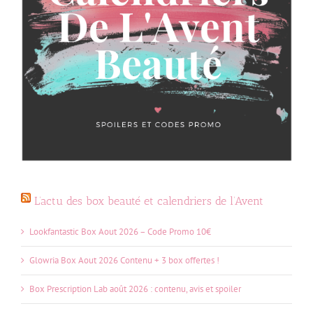
L’actu des box beauté et calendriers de l’Avent
Lookfantastic Box Aout 2026 – Code Promo 10€