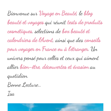
Tourisme responsable : comment voyager
(2026)
autrement face au surtourisme ?
10 jours aux Pays-Bas en famille
Bienvenue sur
Voyage en Beauté
, le
blog
beauté et voyages
qui réunit
tests de produits
cosmétiques
, sélections de
box beauté et
calendriers de l’Avent
, ainsi que des
conseils
pour voyager en France ou à l’étranger
. Un
univers pensé pour celles et ceux qui aiment
allier
bien-être, découvertes et évasion
au
quotidien.