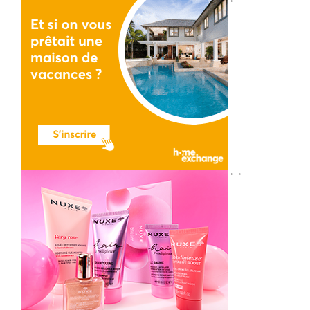
*
*
*