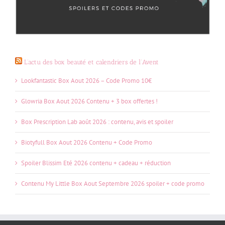
L’actu des box beauté et calendriers de l’Avent
Lookfantastic Box Aout 2026 – Code Promo 10€
Glowria Box Aout 2026 Contenu + 3 box offertes !
Box Prescription Lab août 2026 : contenu, avis et spoiler
Biotyfull Box Aout 2026 Contenu + Code Promo
Spoiler Blissim Eté 2026 contenu + cadeau + réduction
Contenu My Little Box Aout Septembre 2026 spoiler + code promo