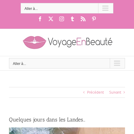
Passer
au
Aller à...
contenu
Facebook
X
Instagram
Tumblr
Rss
Pinterest
Aller à...
Précédent
Suivant
Quelques jours dans les Landes…