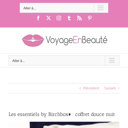
Passer
au
Aller à...
contenu
Facebook
X
Instagram
Tumblr
Rss
Pinterest
Aller à...
Précédent
Suivant
Les essentiels by Birchbox♦ : coffret douce nuit