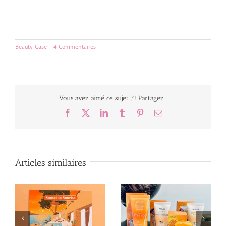
Beauty-Case
|
4 Commentaires
Vous avez aimé ce sujet ?! Partagez...
Facebook
X
LinkedIn
Tumblr
Pinterest
Email
Articles similaires
 Juillet
La Prescription Lab x
Ma Biotyfull Box de