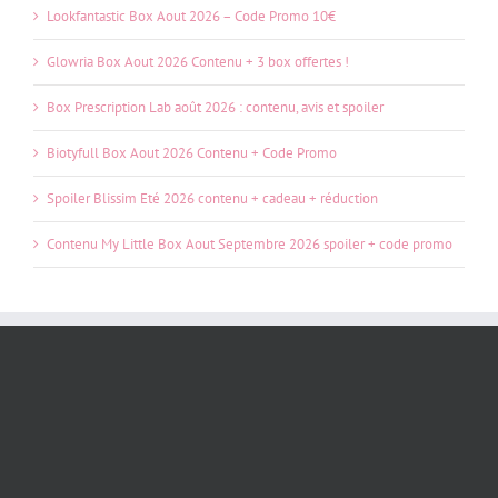
Lookfantastic Box Aout 2026 – Code Promo 10€
Glowria Box Aout 2026 Contenu + 3 box offertes !
Box Prescription Lab août 2026 : contenu, avis et spoiler
Biotyfull Box Aout 2026 Contenu + Code Promo
Spoiler Blissim Eté 2026 contenu + cadeau + réduction
Contenu My Little Box Aout Septembre 2026 spoiler + code promo