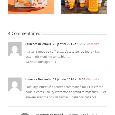
promo
Algologie + Bon Plan !
Juillet – Box offertes 
4 Commentaires
Laurence De carolis
20 janvier 2016 à 13:56
- Répondre
Il a l’air sympa ce coffret……c’est le 1er de leurs « kits
essentiels » qui me tente bien…
passe un bon aprem :)
Laurence De carolis
21 janvier 2016 à 19:56
- Répondre
Craquage effectué et coffret commandé lol. Et la crème
pour le corps Beauty Protector en grand format aussi …. ça
arrivera avec ma box de février….patience patience…
Isa voyage en beauté
22 janvier 2016 à 12:02
-