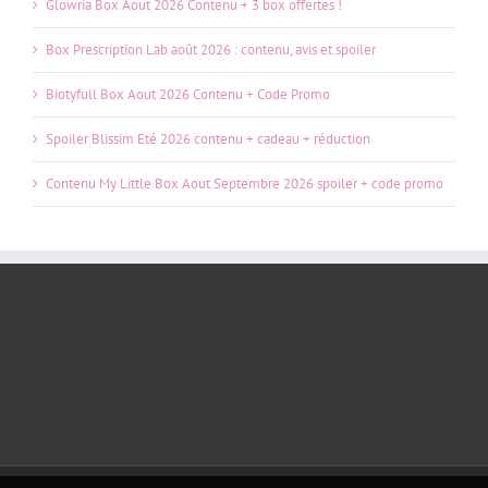
Glowria Box Aout 2026 Contenu + 3 box offertes !
Box Prescription Lab août 2026 : contenu, avis et spoiler
Biotyfull Box Aout 2026 Contenu + Code Promo
Spoiler Blissim Eté 2026 contenu + cadeau + réduction
Contenu My Little Box Aout Septembre 2026 spoiler + code promo