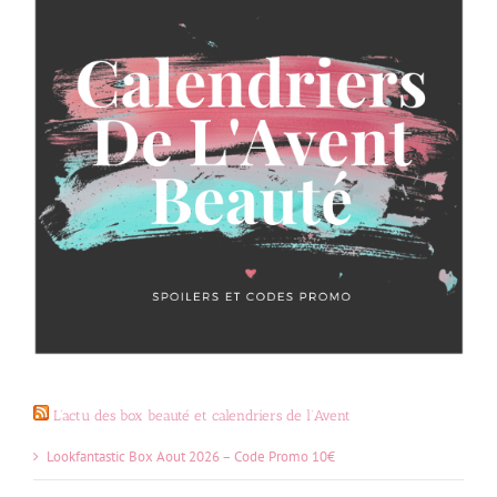
L’actu des box beauté et calendriers de l’Avent
Lookfantastic Box Aout 2026 – Code Promo 10€