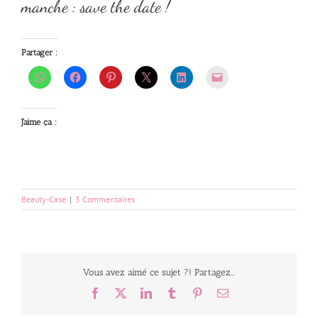
manche : save the date !
Partager :
J’aime ça :
Beauty-Case
|
3 Commentaires
Vous avez aimé ce sujet ?! Partagez...
Facebook
X
LinkedIn
Tumblr
Pinterest
Email