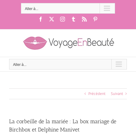
Passer
au
Aller à...
contenu
Facebook
X
Instagram
Tumblr
Rss
Pinterest
Aller à...
Précédent
Suivant
La corbeille de la mariée : La box mariage de
Birchbox et Delphine Manivet