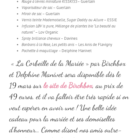
Rouge à lèvres miniature KISSKISS
– Guerlain
Vaporisateur de sac
– Guerlain
Miroir de sac
– Guerlain
Vernis teinte Mademoiselle, Sugar Daddy ou Allure
– ESSIE
Infusion LØV is pure, Mélange de plantes bio “La beauté au
naturel”
– Lov Organic
Spray brillance cheveux
– Davines
Bonbons à la Rose, Les petits anis
– Les Anis de Flavigny
Pochette à maquillage –
Delphine Manivet
« La Corbeille de la Mariée » par Birchbox
et Delphine Manivet sera disponible dès le
19 mars sur
le site de Birchbox
, au prix de
49 euros, et il va falloir être très rapide si on
veut espérer en avoir une ! Une belle idée
cadeau pour la mariée et ses demoiselles
d’honneur… Comme disent nos amis outre-