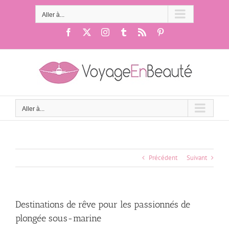
Passer
au
Aller à...
contenu
Facebook
X
Instagram
Tumblr
Rss
Pinterest
Aller à...
Précédent
Suivant
Destinations de rêve pour les passionnés de
plongée sous-marine