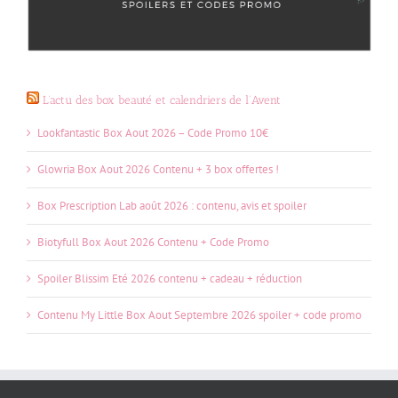
L’actu des box beauté et calendriers de l’Avent
Lookfantastic Box Aout 2026 – Code Promo 10€
Glowria Box Aout 2026 Contenu + 3 box offertes !
Box Prescription Lab août 2026 : contenu, avis et spoiler
Biotyfull Box Aout 2026 Contenu + Code Promo
Spoiler Blissim Eté 2026 contenu + cadeau + réduction
Contenu My Little Box Aout Septembre 2026 spoiler + code promo