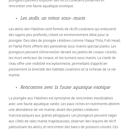
plongeurs peuvent explorer des récifs coralliens préservés et
rencontrer une faune aquatique exotique.
Les atolls, un trésor sous-marin
Les atolls des Maldives sont formés de récifs coralliens qui entourent
des lagons peu profonds, créant un environnement idéal pour la
plongée. Des sites de plongée célèbres comme Maaya Thila, Fish Head,
et Manta Point offrent des panoramas sous-marins spectaculaires. Les
plongeurs peuvent s’émerveiller devant les jardins de coraux colorés,
les murs verticaux de coraux, et les tunnels sous-marins. La clarté de
l’eau offre une visibilité exceptionnelle, permettant d’apprécier
pleinement la diversité des habitats coralliens et la richesse de la vie
marine.
Rencontres avec la faune aquatique exotique
La plongée aux Maldives est synonyme de rencontres inoubliables
avec une faune aquatique variée. Les eaux riches en nutriments attirent
une abondance de vie marine, allant des petites créatures
macroscopiques aux grands pélagiques. Les plongeurs peuvent nager
aux côtés de raies manta majestueuses, observer des requins de récif
patrouillant les atolls, et rencontrer des bancs de poissons colorés. Ces