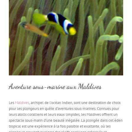
Aventure sous-marine aux Maldives
Les
Maldives
, archipel de l’océan Indien, sont une destination de choix
pour les plongeurs en quête d’aventures sous-marines. Connues pour
leurs atolls coralliens et leurs eaux limpides, les Maldives offrent un
spectacle sous-marin d’une beauté inégalée. La plongée dans cet éden
tropical est une expérience à la fois paisible et exaltante, où les