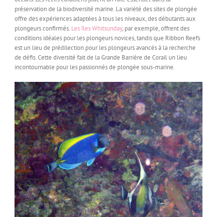
préservation de la biodiversité marine. La variété des sites de plongée
offre des expériences adaptées à tous les niveaux, des débutants aux
plongeurs confirmés.
Les îles Whitsunday
, par exemple, offrent des
conditions idéales pour les plongeurs novices, tandis que Ribbon Reefs
est un lieu de prédilection pour les plongeurs avancés à la recherche
de défis. Cette diversité fait de la Grande Barrière de Corail un lieu
incontournable pour les passionnés de plongée sous-marine.