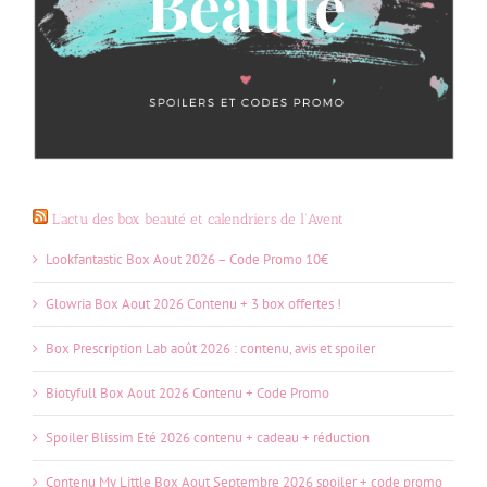
L’actu des box beauté et calendriers de l’Avent
Lookfantastic Box Aout 2026 – Code Promo 10€
Glowria Box Aout 2026 Contenu + 3 box offertes !
Box Prescription Lab août 2026 : contenu, avis et spoiler
Biotyfull Box Aout 2026 Contenu + Code Promo
Spoiler Blissim Eté 2026 contenu + cadeau + réduction
Contenu My Little Box Aout Septembre 2026 spoiler + code promo