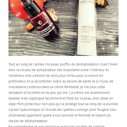
Tout au long de l’année ma peau souffre de déshydratation, mais l’hiver
avec les écarts de température très importants entre l’intérieur et
l’extérieur elle a besoin de soins plus riches pour la nourrir en
profondeur et la réconforter. Grâce au beurre de karité et à l’huile de
macadamia contenus dans la crème Revitalité, je n’ai plus cette
sensation d’inconfort et de peu qui tire. La crème est relativement
épaisse mais s’applique facilement et fond sur la peau, elle laisse un
léger film protecteur non gras qui la protège tout au long de la journée.
L’acide hyaluronique et l’extrait de cyathea cumingii (une fougère néo-
zélandaise) apportent quant à eux tonicité et fermeté et lissent les
ridules de déshydratation.
En complément le soir j’applique quelques gouttes de l’arôme