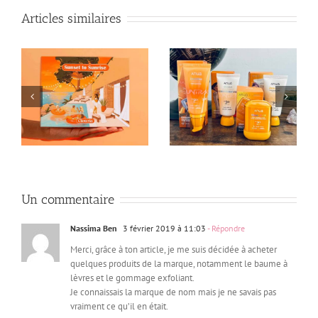
Articles similaires
et
La Prescription Lab x
Ma Biotyfull Box de
Algologie + Bon Plan !
Juillet – Box offertes !
Un commentaire
Nassima Ben
3 février 2019 à 11:03
- Répondre
Merci, grâce à ton article, je me suis décidée à acheter
quelques produits de la marque, notamment le baume à
lèvres et le gommage exfoliant.
Je connaissais la marque de nom mais je ne savais pas
vraiment ce qu’il en était.