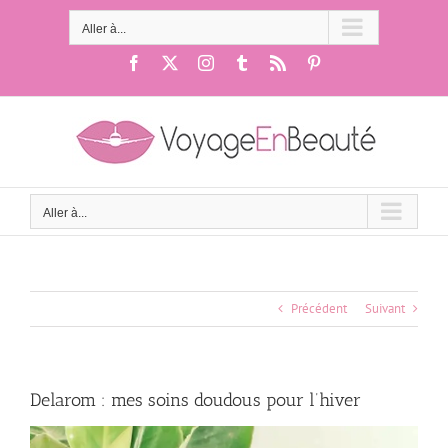
Passer
au
Aller à...
contenu
Facebook
X
Instagram
Tumblr
Rss
Pinterest
Aller à...
Précédent
Suivant
Delarom : mes soins doudous pour l’hiver