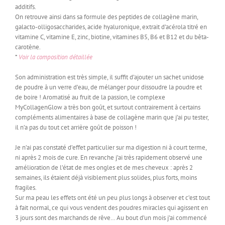
additifs.
On retrouve ainsi dans sa formule des peptides de collagène marin,
galacto-olligosaccharides, acide hyaluronique, extrait d’acérola titré en
vitamine C, vitamine E, zinc, biotine, vitamines B5, B6 et B12 et du bêta-
carotène.
*
Voir la composition détaillée
Son administration est très simple, il suffit d’ajouter un sachet unidose
de poudre à un verre d’eau, de mélanger pour dissoudre la poudre et
de boire ! Aromatisé au fruit de la passion, le complexe
MyCollagenGlow a très bon goût, et surtout contrairement à certains
compléments alimentaires à base de collagène marin que j’ai pu tester,
il n’a pas du tout cet arrière goût de poisson !
Je n’ai pas constaté d’effet particulier sur ma digestion ni à court terme,
ni après 2 mois de cure. En revanche j’ai très rapidement observé une
amélioration de l’état de mes ongles et de mes cheveux : après 2
semaines, ils étaient déjà visiblement plus solides, plus forts, moins
fragiles.
Sur ma peau les effets ont été un peu plus longs à observer et c’est tout
à fait normal, ce qui vous vendent des poudres miracles qui agissent en
3 jours sont des marchands de rêve… Au bout d’un mois j’ai commencé