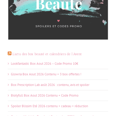
L’actu des box beauté et calendriers de l’Avent
Lookfantastic Box Aout 2026 – Code Promo 10€
Glowria Box Aout 2026 Contenu + 3 box offertes !
Box Prescription Lab août 2026 : contenu, avis et spoiler
Biotyfull Box Aout 2026 Contenu + Code Promo
Spoiler Blissim Eté 2026 contenu + cadeau + réduction