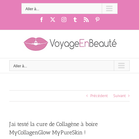
Passer
au
Aller à...
contenu
Facebook
X
Instagram
Tumblr
Rss
Pinterest
Aller à...
Précédent
Suivant
J’ai testé la cure de Collagène à boire
MyCollagenGlow MyPureSkin !