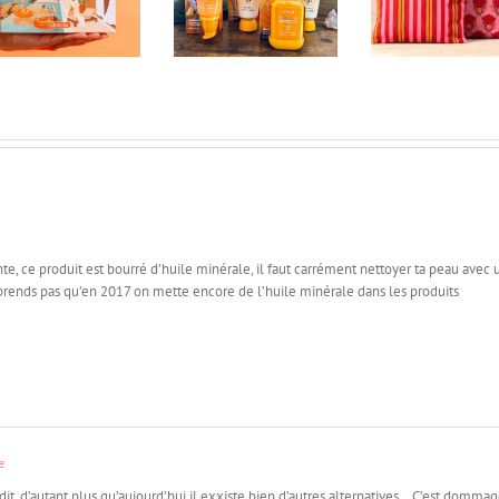
Anua édition
Juillet 2026 (+ code
x Algologi
limitée K-POP
promo 25%)
Plan 
Demon Hunters
te, ce produit est bourré d’huile minérale, il faut carrément nettoyer ta peau avec 
omprends pas qu’en 2017 on mette encore de l’huile minérale dans les produits
e
it, d’autant plus qu’aujourd’hui il exxiste bien d’autres alternatives… C’est dommag