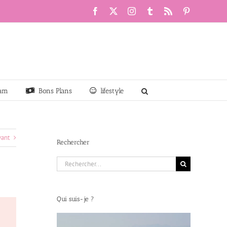
Facebook
X
Instagram
Tumblr
Rss
Pinterest
am
Bons Plans
lifestyle
vant
Rechercher
Rechercher:
Qui suis-je ?