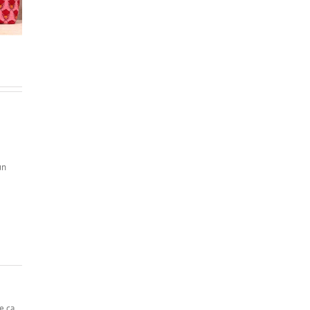
e + Bon
Juillet – Box
Box Juillet 2026 + 3
!
offertes !
box offertes !
un
e ça