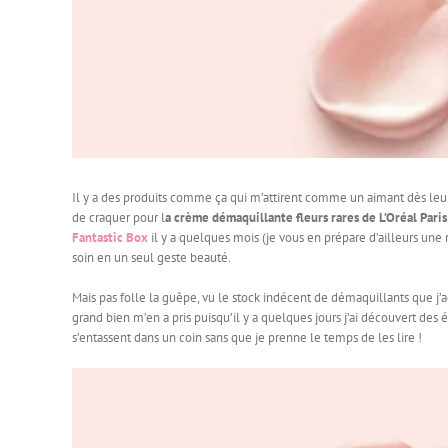
Il y a des produits comme ça qui m’attirent comme un aimant dès leur s
de craquer pour l
a crème démaquillante fleurs rares de L’Oréal Paris
Fantastic Box
il y a quelques mois (je vous en prépare d’ailleurs un
soin en un seul geste beauté.
Mais pas folle la guêpe, vu le stock indécent de démaquillants que j’a
grand bien m’en a pris puisqu’il y a quelques jours j’ai découvert de
s’entassent dans un coin sans que je prenne le temps de les lire !