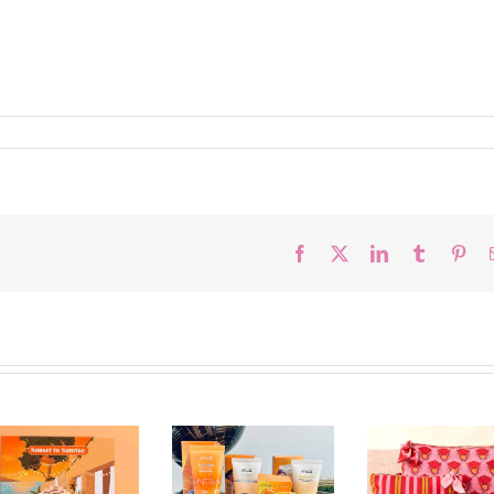
Facebook
X
LinkedIn
Tumblr
Pint
J’ai testé les Solaires
My Little Box Juin
La Prescrip