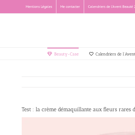
Passer
Mentions Légales
Me contacter
Calendriers de l’Avent Beauté
au
contenu
Beauty-Case
Calendriers de l’Ave
Test : la crème démaquillante aux fleurs rares d