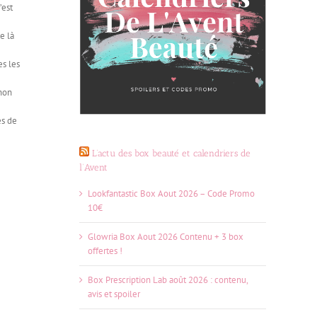
’est
e là
s les
 non
es de
L’actu des box beauté et calendriers de
l’Avent
Lookfantastic Box Aout 2026 – Code Promo
10€
Glowria Box Aout 2026 Contenu + 3 box
offertes !
Box Prescription Lab août 2026 : contenu,
avis et spoiler