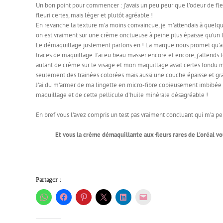
Un bon point pour commencer : j’avais un peu peur que l’odeur de fleur
fleuri certes, mais léger et plutôt agréable !
En revanche la texture m’a moins convaincue, je m’attendais à quelque
on est vraiment sur une crème onctueuse à peine plus épaisse qu’un l
Le démaquillage justement parlons en ! La marque nous promet qu’ap
traces de maquillage. J’ai eu beau masser encore et encore, j’attends 
autant de crème sur le visage et mon maquillage avait certes fondu 
seulement des trainées colorées mais aussi une couche épaisse et grass
J’ai du m’armer de ma lingette en micro-fibre copieusement imbibée d
maquillage et de cette pellicule d’huile minérale désagréable !
En bref vous l’avez compris un test pas vraiment concluant qui m’a 
Et vous la crème démaquillante aux fleurs rares de L’oréal vo
Partager :