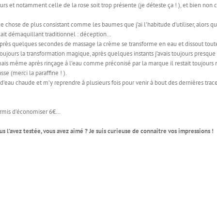
s et notamment celle de la rose soit trop présente (je déteste ça ! ), et bien non c
 chose de plus consistant comme les baumes que j’ai l’habitude d’utiliser, alors qu
ait démaquillant traditionnel : déception…
rès quelques secondes de massage la crème se transforme en eau et dissout toute
toujours la transformation magique, après quelques instants j’avais toujours presque
mais même après rinçage à l’eau comme préconisé par la marque il restait toujours
e (merci la paraffine ! ).
’eau chaude et m’y reprendre à plusieurs fois pour venir à bout des dernières trac
permis d’économiser 6€…
us l’avez testée, vous avez aimé ? Je suis curieuse de connaitre vos impressions !