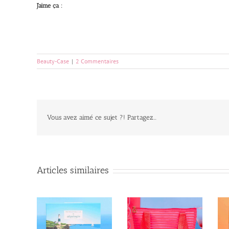
J’aime ça :
Beauty-Case
|
2 Commentaires
Vous avez aimé ce sujet ?! Partagez...
Articles similaires
iption Lab
Ma Biotyfull Box de
Unboxing Glowria