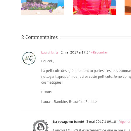
gie + Bon
Juillet – Box
Box Juillet 2026 + 3
n !
offertes !
box offertes !
2 Commentaires
LauraHantz
2 mai 2017 à 17:54
- Répondre
Coucou,
La pellicule désagréable dont tu parles n’est pas étonnan
nettoyant après afin de retirer cette pellicule. Je ne c
cosmétiques !
Bisous
Laura – Bambins, Beauté et Futilité
Isa voyage en beauté
3 mai 2017 à 09:10
- Répondr
Coucou ! Oui c’est exactement ce que je me suis d