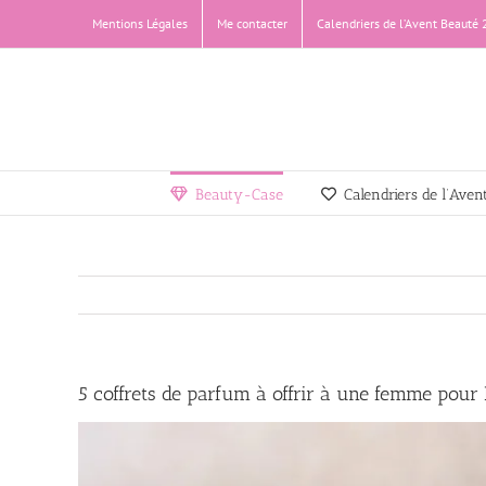
Passer
Mentions Légales
Me contacter
Calendriers de l’Avent Beauté
au
contenu
Beauty-Case
Calendriers de l’Ave
5 coffrets de parfum à offrir à une femme pour 