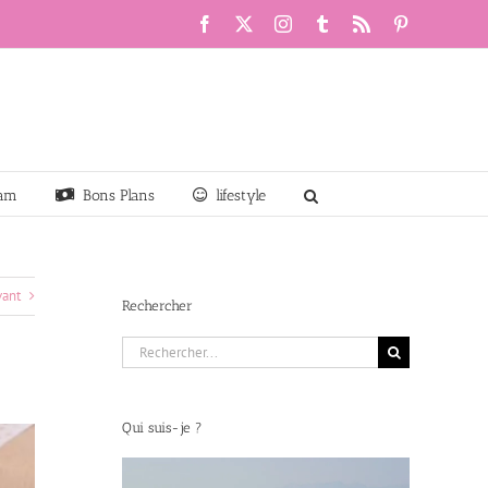
Facebook
X
Instagram
Tumblr
Rss
Pinterest
am
Bons Plans
lifestyle
vant
Rechercher
Rechercher:
Qui suis-je ?