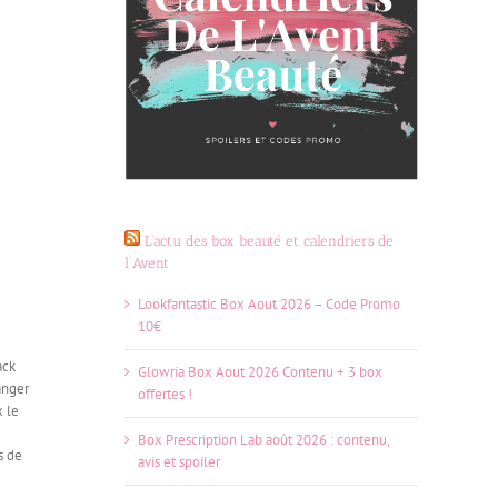
L’actu des box beauté et calendriers de
l’Avent
Lookfantastic Box Aout 2026 – Code Promo
10€
ack
Glowria Box Aout 2026 Contenu + 3 box
anger
offertes !
x le
Box Prescription Lab août 2026 : contenu,
s de
avis et spoiler