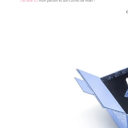
J’achète ICI
mon parfum et son coffret de Noël !
C