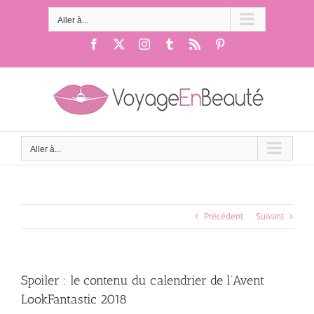
Passer
au
Aller à...
contenu
Facebook
X
Instagram
Tumblr
Rss
Pinterest
Aller à...
Précédent
Suivant
Spoiler : le contenu du calendrier de l’Avent
LookFantastic 2018