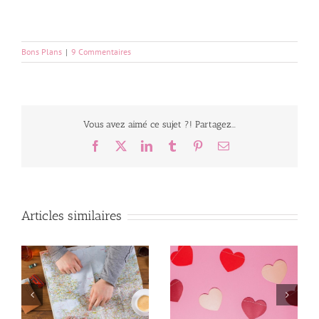
Bons Plans
|
9 Commentaires
Vous avez aimé ce sujet ?! Partagez...
Facebook
X
LinkedIn
Tumblr
Pinterest
Email
Articles similaires
HomeExchange : notre
s
avis après 6 ans
,
10 idées cadeaux pour
d’échange de maison
es
la Fête Des Mères