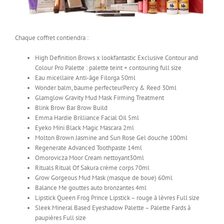
Chaque coffret contiendra :
High Definition Brows x lookfantastic Exclusive Contour and
Colour Pro Palette : palette teint + contouring full size
Eau micellaire Anti-âge Filorga 50ml
Wonder balm, baume perfecteurPercy & Reed 30ml
Glamglow Gravity Mud Mask Firming Treatment
Blink Brow Bar Brow Build
Emma Hardie Brilliance Facial Oil 5ml
Eyeko Mini Black Magic Mascara 2ml
Molton Brown Jasmine and Sun Rose Gel douche 100ml
Regenerate Advanced Toothpaste 14ml
Omorovicza Moor Cream nettoyant30ml
Rituals Ritual Of Sakura crème corps 70ml
Grow Gorgeous Mud Mask (masque de boue) 60ml
Balance Me gouttes auto bronzantes 4ml
Lipstick Queen Frog Prince Lipstick – rouge à lèvres Full size
Sleek Mineral Based Eyeshadow Palette – Palette Fards à
paupières Full size