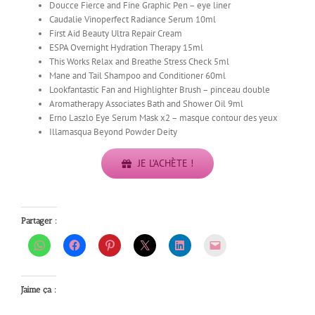
Doucce Fierce and Fine Graphic Pen – eye liner
Caudalie Vinoperfect Radiance Serum 10ml
First Aid Beauty Ultra Repair Cream
ESPA Overnight Hydration Therapy 15ml
This Works Relax and Breathe Stress Check 5ml
Mane and Tail Shampoo and Conditioner 60ml
Lookfantastic Fan and Highlighter Brush – pinceau double
Aromatherapy Associates Bath and Shower Oil 9ml
Erno Laszlo Eye Serum Mask x2 – masque contour des yeux
Illamasqua Beyond Powder Deity
JE L’ACHÈTE !
Partager :
J’aime ça :