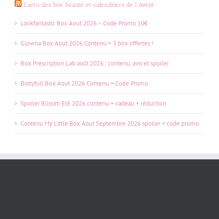
L’actu des box beauté et calendriers de l’Avent
Lookfantastic Box Aout 2026 – Code Promo 10€
Glowria Box Aout 2026 Contenu + 3 box offertes !
Box Prescription Lab août 2026 : contenu, avis et spoiler
Biotyfull Box Aout 2026 Contenu + Code Promo
Spoiler Blissim Eté 2026 contenu + cadeau + réduction
Contenu My Little Box Aout Septembre 2026 spoiler + code promo