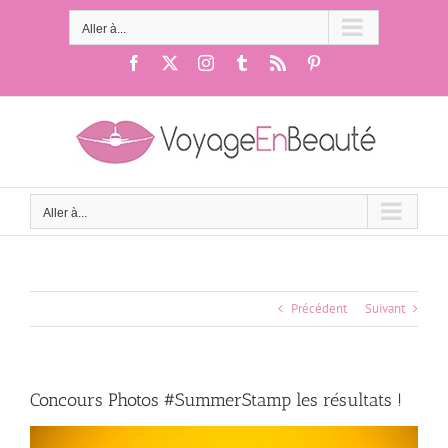
Passer
au
Aller à...
contenu
Facebook
X
Instagram
Tumblr
Rss
Pinterest
Aller à...
Précédent
Suivant
Concours Photos #SummerStamp les résultats !