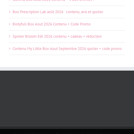
Box Prescription Lab août 2026 : contenu, avis et spoiler
Biotyfull Box Aout 2026 Contenu + Code Promo
Spoiler Blissim Eté 2026 contenu + cadeau + réduction
Contenu My Little Box Aout Septembre 2026 spoiler + code promo