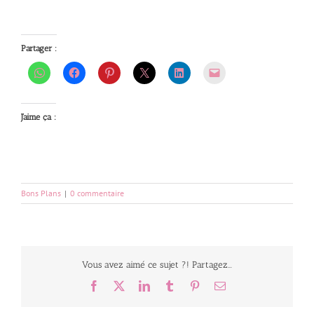
Partager :
J’aime ça :
Bons Plans
|
0 commentaire
Vous avez aimé ce sujet ?! Partagez...
Facebook
X
LinkedIn
Tumblr
Pinterest
Email