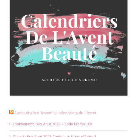
L’actu des box beauté et calendriers de l’Avent
Lookfantastic Box Aout 2026 – Code Promo 10€
Glowria Box Aout 2026 Contenu + 3 box offertes !