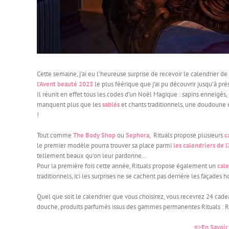
Cette semaine, j’ai eu l’heureuse surprise de recevoir le calendrier de
l’Avent beauté 2023
le plus féérique que j’ai pu découvrir jusqu’à pré
Il réunit en effet tous les codes d’un Noël Magique : sapins enneigés
manquent plus que les
sablés
et chants traditionnels, une doudoune e
!
Tout comme
The Body Shop
ou
Sephora
, Rituals propose plusieurs
c
le premier modèle pourra trouver sa place parmi
les calendriers de 
tellement beaux qu’on leur pardonne…
Pour la première fois cette année, Rituals propose également un
cal
traditionnels, ici les surprises ne se cachent pas derrière les façades 
Quel que soit le calendrier que vous choisirez, vous recevrez 24 cadea
douche, produits parfumés issus des gammes permanentes Rituals : Ri
=>En Savoir 