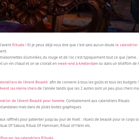
 l’avent
Rituals
! Et je peux déjà vous dire que c’est sans aucun doute
le calendrier
sent.
, maisonnettes illuminées, du rouge et de l’or, c’est typiquement tout ce que j’aim
t un vin chaud et on se croirait en
week-end à Amsterdam
ou dans un téléfilm de
alendriers de l’Avent Beauté
afin de convenir à tous les goûts et tous les budgets !
l’Avent les moins chers
de l’année tandis que les 2 autres sont un peu plus chers ma
endrier de l’Avent Beauté pour homme
. Contrairement aux calendriers Rituals
hollandaises mais dans de jolies boites graphiques.
ux raffinés pour patienter jusqu’au jour de Noël : rituels de beauté pour le corps o
tual Of Sakura, Ritual Of Hammam, Ritual of Mehr etc.
Plus sur les calendriers Rituals