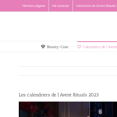
Passer
Mentions Légales
Me contacter
Calendriers de l’Avent Beauté
au
contenu
Beauty-Case
Calendriers de l’Ave
Les calendriers de l’Avent Rituals 2023