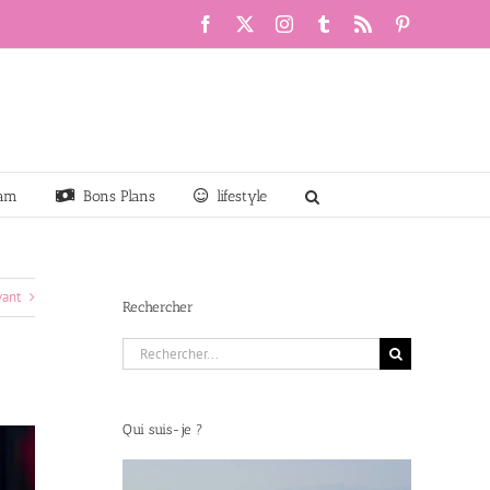
Facebook
X
Instagram
Tumblr
Rss
Pinterest
am
Bons Plans
lifestyle
vant
Rechercher
Rechercher:
Qui suis-je ?