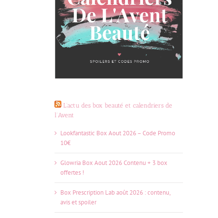
L’actu des box beauté et calendriers de
l’Avent
Lookfantastic Box Aout 2026 – Code Promo
10€
Glowria Box Aout 2026 Contenu + 3 box
offertes !
Box Prescription Lab août 2026 : contenu,
avis et spoiler