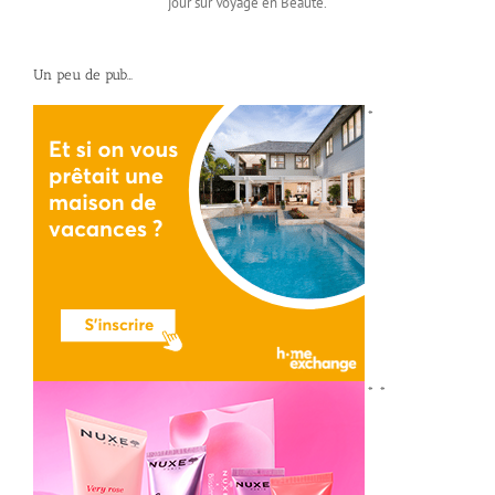
jour sur Voyage en Beauté.
Un peu de pub…
*
*
*