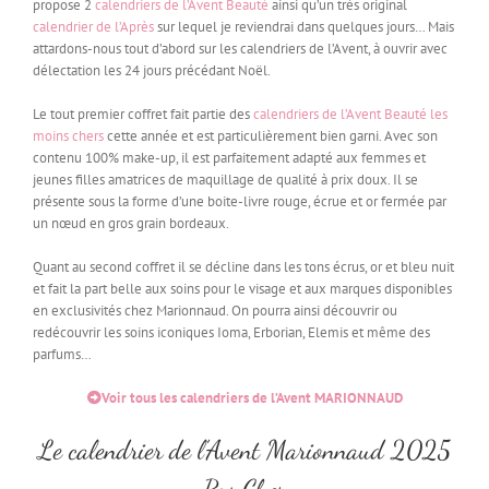
propose 2
calendriers de l’Avent Beauté
ainsi qu’un très original
calendrier de l’Après
sur lequel je reviendrai dans quelques jours… Mais
attardons-nous tout d’abord sur les calendriers de l’Avent, à ouvrir avec
délectation les 24 jours précédant Noël.
Le tout premier coffret fait partie des
calendriers de l’Avent Beauté les
moins chers
cette année et est particulièrement bien garni. Avec son
contenu 100% make-up, il est parfaitement adapté aux femmes et
jeunes filles amatrices de maquillage de qualité à prix doux. Il se
présente sous la forme d’une boite-livre rouge, écrue et or fermée par
un nœud en gros grain bordeaux.
Quant au second coffret il se décline dans les tons écrus, or et bleu nuit
et fait la part belle aux soins pour le visage et aux marques disponibles
en exclusivités chez Marionnaud. On pourra ainsi découvrir ou
redécouvrir les soins iconiques Ioma, Erborian, Elemis et même des
parfums…
Voir tous les calendriers de l’Avent MARIONNAUD
Le calendrier de l’Avent Marionnaud 2025