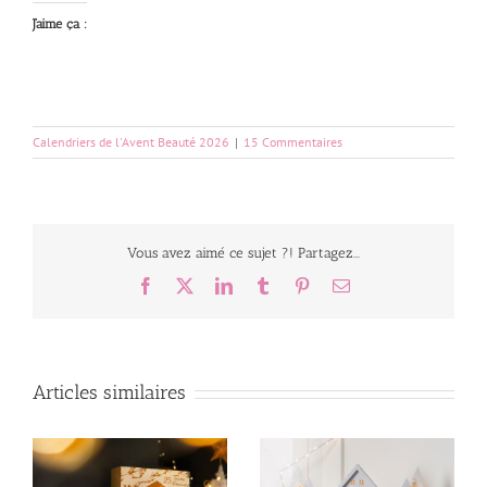
J’aime ça :
Calendriers de l'Avent Beauté 2026
|
15 Commentaires
Vous avez aimé ce sujet ?! Partagez...
Facebook
X
LinkedIn
Tumblr
Pinterest
Email
Articles similaires