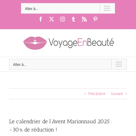
Passer
au
Aller à...
contenu
Facebook
X
Instagram
Tumblr
Rss
Pinterest
Aller à...
Précédent
Suivant
Le calendrier de l’Avent Marionnaud 2025 :
-30% de réduction !