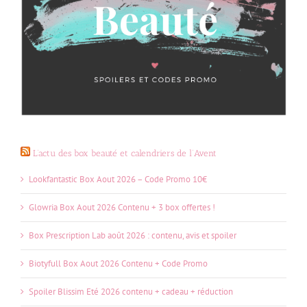
L’actu des box beauté et calendriers de l’Avent
Lookfantastic Box Aout 2026 – Code Promo 10€
Glowria Box Aout 2026 Contenu + 3 box offertes !
Box Prescription Lab août 2026 : contenu, avis et spoiler
Biotyfull Box Aout 2026 Contenu + Code Promo
Spoiler Blissim Eté 2026 contenu + cadeau + réduction