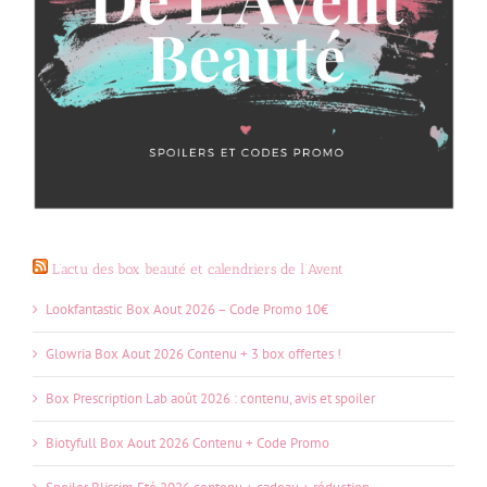
L’actu des box beauté et calendriers de l’Avent
Lookfantastic Box Aout 2026 – Code Promo 10€
Glowria Box Aout 2026 Contenu + 3 box offertes !
Box Prescription Lab août 2026 : contenu, avis et spoiler
Biotyfull Box Aout 2026 Contenu + Code Promo