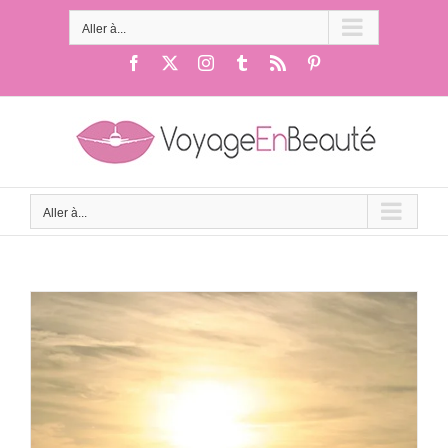
Passer
au
Aller à...
contenu
Facebook
X
Instagram
Tumblr
Rss
Pinterest
Aller à...