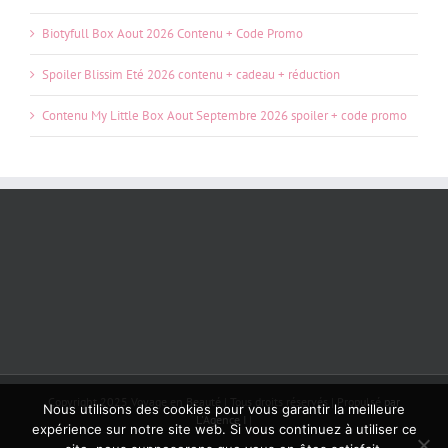
Biotyfull Box Aout 2026 Contenu + Code Promo
Spoiler Blissim Eté 2026 contenu + cadeau + réduction
Contenu My Little Box Aout Septembre 2026 spoiler + code promo
Copyright 2025 Voyage en Beauté | Tous droits réservés | Propulsé
par
Nous utilisons des cookies pour vous garantir la meilleure
L'Agence I
|
expérience sur notre site web. Si vous continuez à utiliser ce