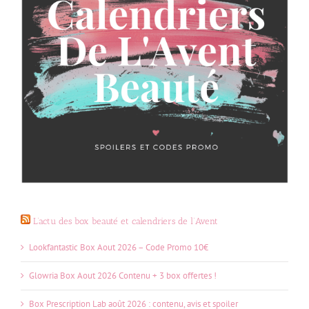
L’actu des box beauté et calendriers de l’Avent
Lookfantastic Box Aout 2026 – Code Promo 10€
Glowria Box Aout 2026 Contenu + 3 box offertes !
Box Prescription Lab août 2026 : contenu, avis et spoiler