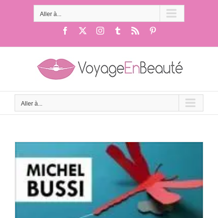
Passer
au
Aller à...
contenu
Facebook
X
Instagram
Tumblr
Rss
Pinterest
Aller à...