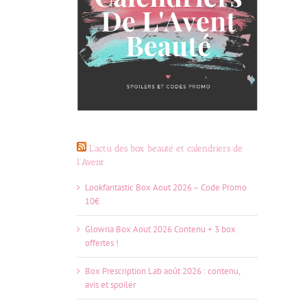
L’actu des box beauté et calendriers de
l’Avent
Lookfantastic Box Aout 2026 – Code Promo
10€
Glowria Box Aout 2026 Contenu + 3 box
offertes !
Box Prescription Lab août 2026 : contenu,
avis et spoiler