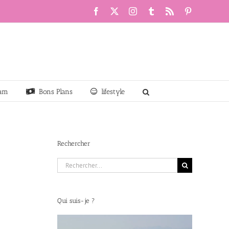
Facebook
X
Instagram
Tumblr
Rss
Pinterest
am
Bons Plans
lifestyle
Rechercher
Rechercher:
Qui suis-je ?