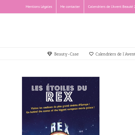
Passer
Mentions Légales
Me contacter
Calendriers de l’Avent Beauté
au
contenu
Beauty-Case
Calendriers de l’Ave