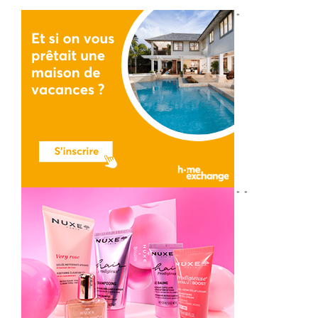
*
*
*