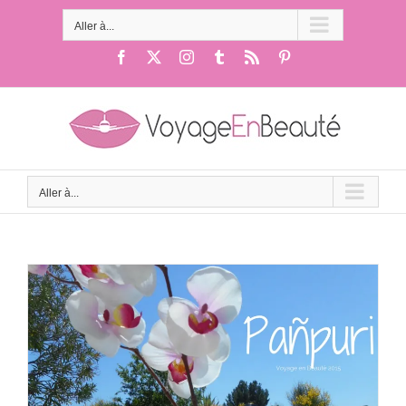
Passer
au
Aller à...
contenu
Facebook
X
Instagram
Tumblr
Rss
Pinterest
Aller à...