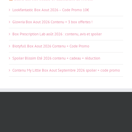
Lookfantastic Box Aout 2026 – Code Promo 10€
Glowria Box Aout 2026 Contenu + 3 box offertes !
Box Prescription Lab août 2026 : contenu, avis et spoiler
Biotyfull Box Aout 2026 Contenu + Code Promo
Spoiler Blissim Eté 2026 contenu + cadeau + réduction
Contenu My Little Box Aout Septembre 2026 spoiler + code promo