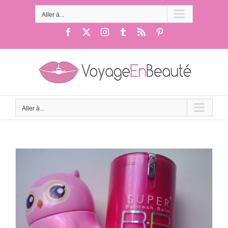
Passer
au
Aller à...
contenu
Facebook
X
Instagram
Tumblr
Rss
Pinterest
Aller à...