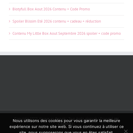
Biotyfull Box Aout 2026 Contenu + Code Promo
Spoiler Blissim Eté 2026 contenu + cadeau + réduction
Contenu My Little Box Aout Septembre 2026 spoiler + code promo
Copyright 2025 Voyage en Beauté | Tous droits réservés | Propulsé
par
Nous utilisons des cookies pour vous garantir la meilleure
L'Agence I
|
expérience sur notre site web. Si vous continuez à utiliser ce
site, nous supposerons que vous en êtes satisfait.