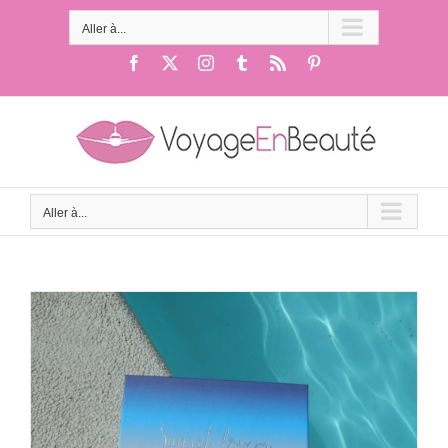
Passer
au
Aller à...
contenu
Facebook
X
Instagram
Tumblr
Rss
Pinterest
Aller à...