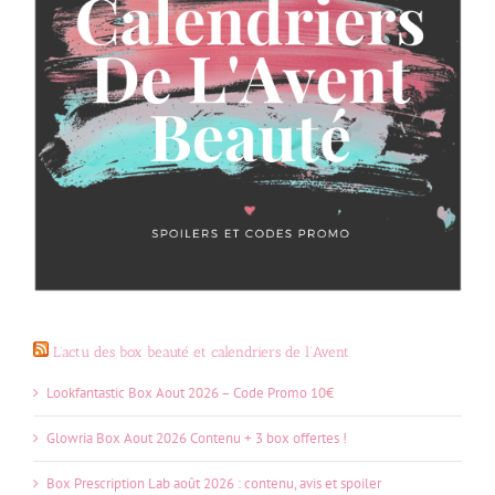
L’actu des box beauté et calendriers de l’Avent
Lookfantastic Box Aout 2026 – Code Promo 10€
Glowria Box Aout 2026 Contenu + 3 box offertes !
Box Prescription Lab août 2026 : contenu, avis et spoiler