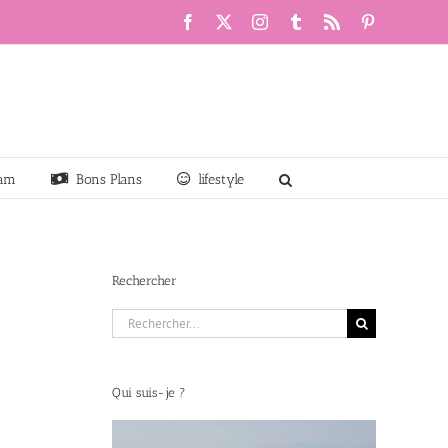
Facebook
X
Instagram
Tumblr
Rss
Pinterest
am
Bons Plans
lifestyle
Rechercher
Rechercher:
Qui suis-je ?