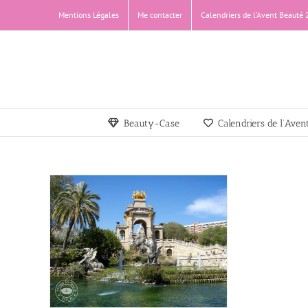
Passer
Mentions Légales
Me contacter
Calendriers de l’Avent Beauté
au
contenu
Beauty-Case
Calendriers de l’Ave
…
ase