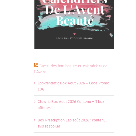
L’actu des box beauté et calendriers de
l’Avent
Lookfantastic Box Aout 2026 – Code Promo
10€
Glowria Box Aout 2026 Contenu + 3 box
offertes !
Box Prescription Lab août 2026 : contenu,
avis et spoiler