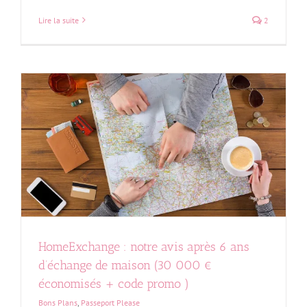
Lire la suite
2
HomeExchange : notre avis après 6 ans
d’échange de maison (30 000 €
économisés + code promo )
Bons Plans
,
Passeport Please