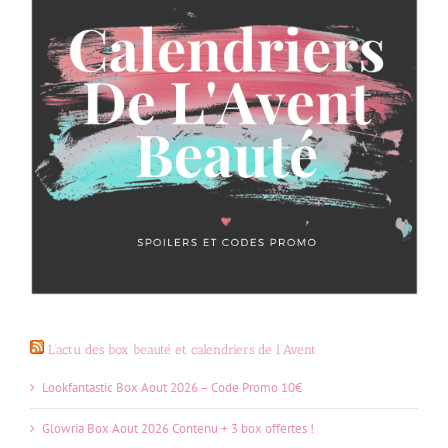
L’actu des box beauté et calendriers de l’Avent
Lookfantastic Box Aout 2026 – Code Promo 10€
Glowria Box Aout 2026 Contenu + 3 box offertes !