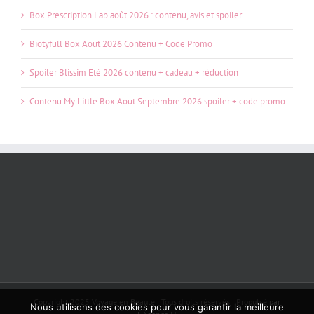
Box Prescription Lab août 2026 : contenu, avis et spoiler
Biotyfull Box Aout 2026 Contenu + Code Promo
Spoiler Blissim Eté 2026 contenu + cadeau + réduction
Contenu My Little Box Aout Septembre 2026 spoiler + code promo
Copyright 2025 Voyage en Beauté | Tous droits réservés | Propulsé
par
Nous utilisons des cookies pour vous garantir la meilleure