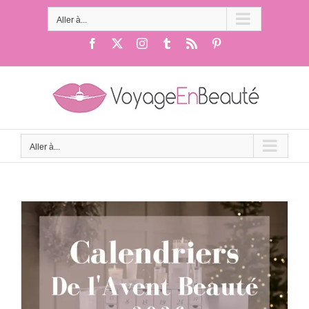
Passer
au
Aller à...
contenu
Facebook
X
Instagram
Tumblr
Rss
Pinterest
Aller à...