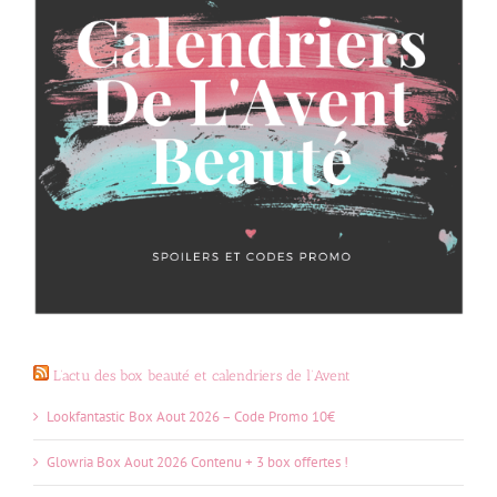
L’actu des box beauté et calendriers de l’Avent
Lookfantastic Box Aout 2026 – Code Promo 10€
Glowria Box Aout 2026 Contenu + 3 box offertes !