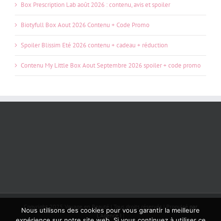
Box Prescription Lab août 2026 : contenu, avis et spoiler
Biotyfull Box Aout 2026 Contenu + Code Promo
Spoiler Blissim Eté 2026 contenu + cadeau + réduction
Contenu My Little Box Aout Septembre 2026 spoiler + code promo
Copyright 2025 Voyage en Beauté | Tous droits réservés | Propulsé
par
Nous utilisons des cookies pour vous garantir la meilleure
L'Agence I
|
expérience sur notre site web. Si vous continuez à utiliser ce