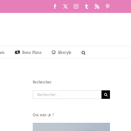
Facebook
X
Instagram
Tumblr
Rss
Pinterest
am
Bons Plans
lifestyle
Rechercher
Rechercher:
Qui suis-je ?