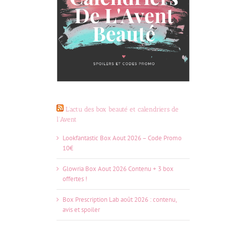
L’actu des box beauté et calendriers de
l’Avent
Lookfantastic Box Aout 2026 – Code Promo
10€
Glowria Box Aout 2026 Contenu + 3 box
offertes !
Box Prescription Lab août 2026 : contenu,
avis et spoiler