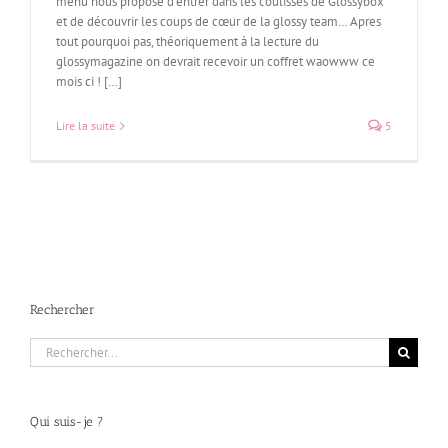
menu nous propose d’entrer dans les coulisses de Glossybox
et de découvrir les coups de cœur de la glossy team… Apres
tout pourquoi pas, théoriquement à la lecture du
glossymagazine on devrait recevoir un coffret waowww ce
mois ci ! […]
Lire la suite
5
Rechercher
Rechercher:
Qui suis-je ?