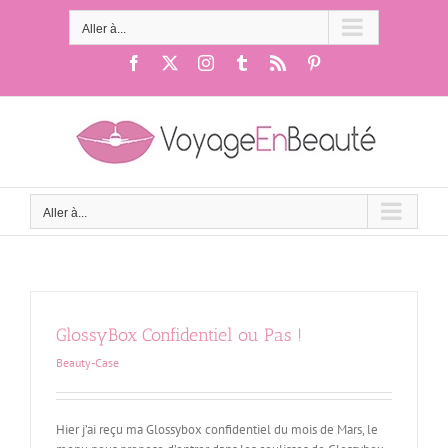
Passer
au
Aller à...
contenu
Facebook
X
Instagram
Tumblr
Rss
Pinterest
Aller à...
GlossyBox Confidentiel ou Pas !
Beauty-Case
Hier j’ai reçu ma Glossybox confidentiel du mois de Mars, le